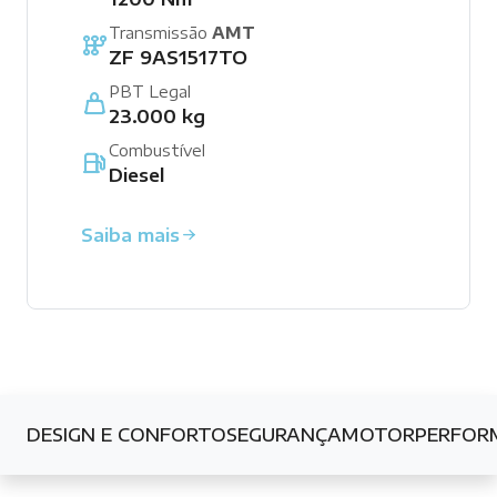
Transmissão
AMT
ZF 9AS1517TO
PBT Legal
23.000 kg
Combustível
Diesel
Saiba mais
DESIGN E CONFORTO
SEGURANÇA
MOTOR
PERFOR