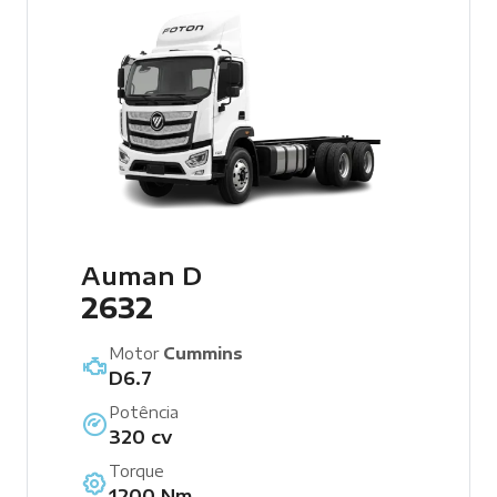
Auman D
2632
Motor
Cummins
D6.7
Potência
320 cv
Torque
1200 Nm