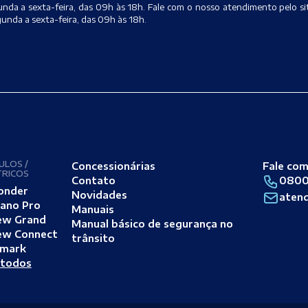
a sexta-feira, das 09h às 18h. Fale com o nosso atendimento pelo si
nda a sexta-feira, das 09h às 18h.
ULOS /
Concessionárias
Fale com
TRICOS
Contato
0800
onder
Novidades
aten
ano Pro
Manuais
ew Grand
Manual básico de segurança no
ew Connect
trânsito
mark
 todos