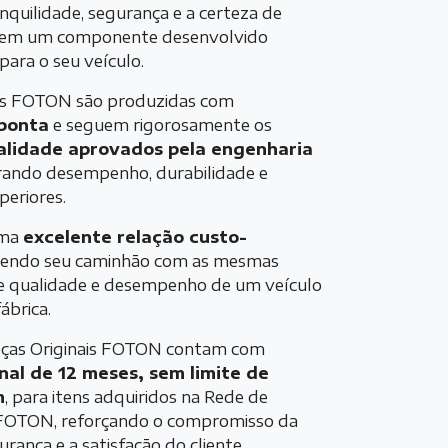
nquilidade, segurança e a certeza de
o em um componente desenvolvido
para o seu veículo.
ais FOTON são produzidas com
 ponta
e seguem rigorosamente os
alidade aprovados pela engenharia
rando desempenho, durabilidade e
periores.
uma
excelente relação custo-
tendo seu caminhão com as mesmas
de qualidade e desempenho de um veículo
ábrica.
Peças Originais FOTON contam com
nal de 12 meses, sem limite de
m
, para itens adquiridos na Rede de
 FOTON, reforçando o compromisso da
rança e a satisfação do cliente.