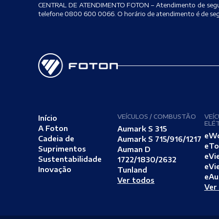
CENTRAL DE ATENDIMENTO FOTON – Atendimento de segunda 
telefone 0800 600 0066. O horário de atendimento é de segu
VEÍCULOS / COMBUSTÃO
VEÍC
Início
ELÉ
A Foton
Aumark S 315
eW
Cadeia de
Aumark S 715/916/1217
eTo
Suprimentos
Auman D
eVi
Sustentabilidade
1722/1830/2632
eVi
Inovação
Tunland
eAu
Ver todos
Ver