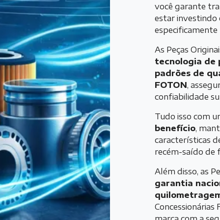
você garante tra
estar investind
especificamente 
As Peças Origin
tecnologia de
padrões de qu
FOTON
, assegu
confiabilidade su
Tudo isso com 
benefício
, man
características 
recém-saído de f
Além disso, as 
garantia nacio
quilometrage
Concessionárias
marca com a segu